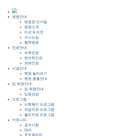
1
병원안내
병원장 인사말
병원소개
미션 & 비전
오시는길
협력병원
진료안내
의학진료
한의학진료
외래진료
시설안내
병원 둘러보기
병원 층별안내
입·퇴원안내
입·퇴원안내
입원상담
프로그램
사회복지 프로그램
작업치료 프로그램
물리치료 프로그램
커뮤니티
공지사항
QnA
포토갤러리